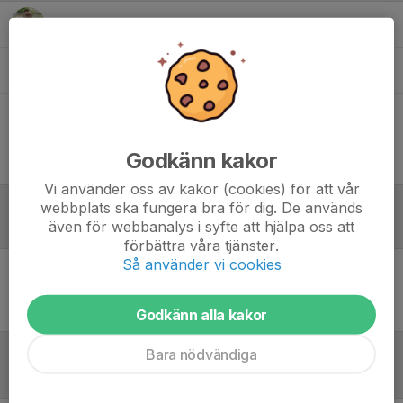
Jannik Brijani Winter
Sportansvarig
Robert Tartagni
Tränare
Roger Cederqvist
Materialförvaltare
Godkänn kakor
Tobias Sanne
Assisterande tränare
Vi använder oss av kakor (cookies) för att vår
webbplats ska fungera bra för dig. De används
även för webbanalys i syfte att hjälpa oss att
Referat
förbättra våra tjänster.
Så använder vi cookies
Inget referat skrivet
Godkänn alla kakor
Bara nödvändiga
Tabell