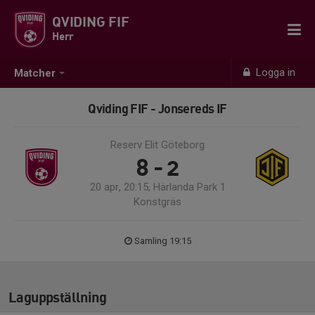
QVIDING FIF
Herr
Logga in
Matcher
Qviding FIF - Jonsereds IF
Reserv Elit Göteborg
8 - 2
20 apr, 20:15, Härlanda Park 1
Konstgräs
Samling 19:15
Laguppställning