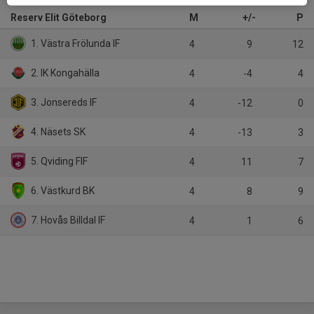
Reserv Elit Göteborg
M
+/-
P
1. Västra Frölunda IF
4
9
12
2. IK Kongahälla
4
-4
4
3. Jonsereds IF
4
-12
0
4. Näsets SK
4
-13
3
5. Qviding FIF
4
11
7
6. Västkurd BK
4
8
9
7. Hovås Billdal IF
4
1
6