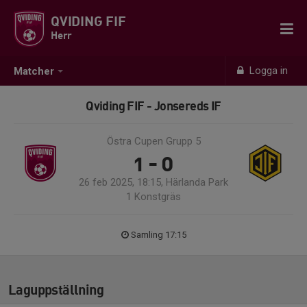
QVIDING FIF
Herr
Logga in
Matcher
Qviding FIF - Jonsereds IF
Östra Cupen Grupp 5
1 - 0
26 feb 2025, 18:15, Härlanda Park
1 Konstgräs
Samling 17:15
Laguppställning