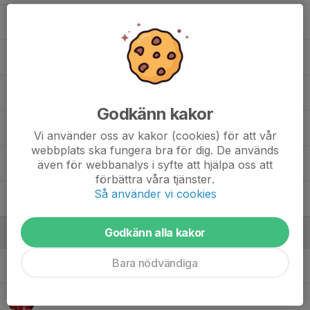
19. Ludwig Rydén
2. Melvin Böhlin
9. Niklas Ahlgren
Godkänn kakor
11. Paul Nyman
Vi använder oss av kakor (cookies) för att vår
webbplats ska fungera bra för dig. De används
21. Pierre Leret
även för webbanalys i syfte att hjälpa oss att
förbättra våra tjänster.
Så använder vi cookies
10. Theodore Persson
Godkänn alla kakor
Ledare
Bara nödvändiga
Filip Lundell
Fysioterapeut
Rasmus Iversen
Målvaktstränare