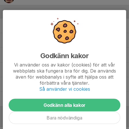
Ledare
Filip Lundell
Fysioterapeut
Pontus Karlsson
Fystränare
Godkänn kakor
Rasmus Iversen
Målvaktstränare
Vi använder oss av kakor (cookies) för att vår
Robert Tartagni
Tränare
webbplats ska fungera bra för dig. De används
även för webbanalys i syfte att hjälpa oss att
förbättra våra tjänster.
Roger Cederqvist
Materialförvaltare
Så använder vi cookies
Tobias Sanne
Assisterande tränare
Godkänn alla kakor
Bara nödvändiga
Referat