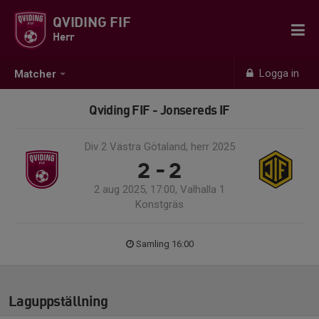
QVIDING FIF
Herr
Logga in
Matcher
Qviding FIF - Jonsereds IF
Div 2 Västra Götaland, herr 2025
2 - 2
2 aug 2025, 17:00, Valhalla 1
Konstgräs
Samling 16:00
Laguppställning