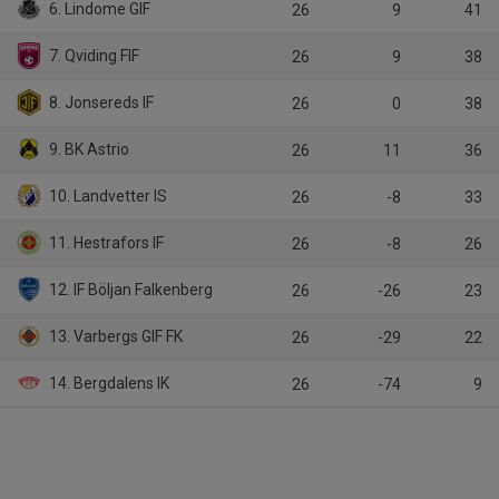
6. Lindome GIF
26
9
41
7. Qviding FIF
26
9
38
8. Jonsereds IF
26
0
38
9. BK Astrio
26
11
36
10. Landvetter IS
26
-8
33
11. Hestrafors IF
26
-8
26
12. IF Böljan Falkenberg
26
-26
23
13. Varbergs GIF FK
26
-29
22
14. Bergdalens IK
26
-74
9