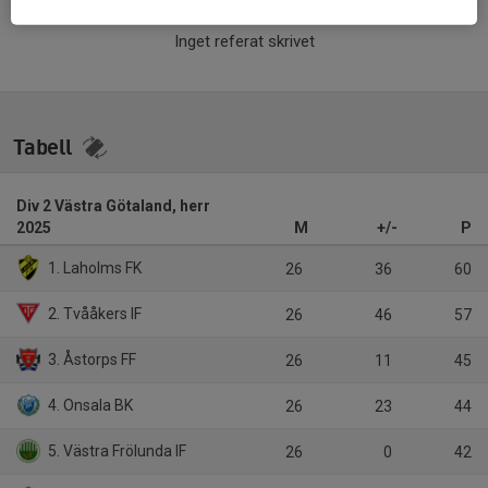
Inget referat skrivet
Tabell
Div 2 Västra Götaland, herr
2025
M
+/-
P
1. Laholms FK
26
36
60
2. Tvååkers IF
26
46
57
3. Åstorps FF
26
11
45
4. Onsala BK
26
23
44
5. Västra Frölunda IF
26
0
42