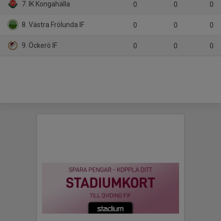
7. IK Kongahälla
0
0
0
8. Västra Frölunda IF
0
0
0
9. Öckerö IF
0
0
0