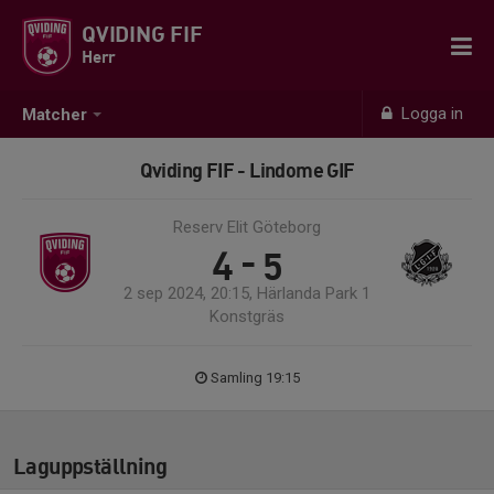
QVIDING FIF
Herr
Logga in
Matcher
Qviding FIF - Lindome GIF
Reserv Elit Göteborg
4 - 5
2 sep 2024, 20:15, Härlanda Park 1
Konstgräs
Samling 19:15
Laguppställning