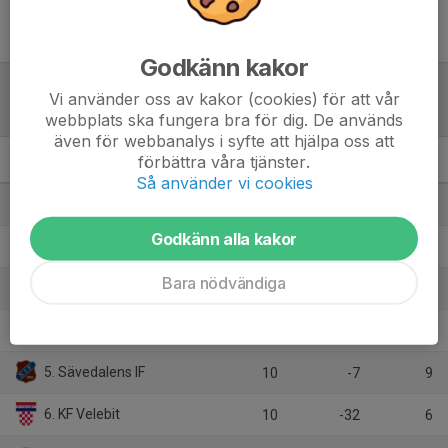
Inget referat skrivet
Godkänn kakor
Vi använder oss av kakor (cookies) för att vår
Tabell
webbplats ska fungera bra för dig. De används
även för webbanalys i syfte att hjälpa oss att
förbättra våra tjänster.
Reserv Elit Göteborg
M
+/-
P
Så använder vi cookies
1. Qviding FIF
10
37
24
Godkänn alla kakor
2. Lindome GIF
10
20
23
Bara nödvändiga
3. Jonsereds IF
10
-11
11
4. Kållered SK
10
-7
10
5. Sävedalens IF
10
-7
9
6. KF Velebit
10
-32
6