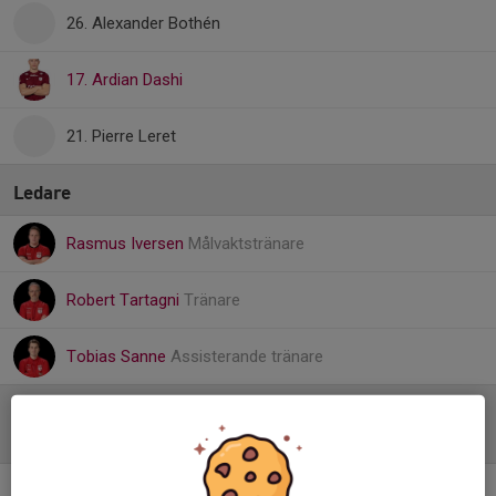
26. Alexander Bothén
17. Ardian Dashi
21. Pierre Leret
Ledare
Rasmus Iversen
Målvaktstränare
Robert Tartagni
Tränare
Tobias Sanne
Assisterande tränare
Referat