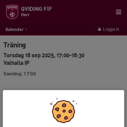
QVIDING FIF
Herr
Logga in
Kalender
Träning
Torsdag 18 sep 2025, 17:00-18:30
Valhalla IP
Samling: 17:00