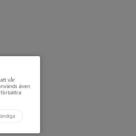
att vår
 används även
 förbättra
vändiga