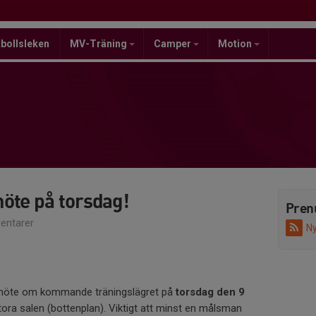
bollsleken
MV-Träning
Camper
Motion
öte på torsdag!
Pren
ntarer
Ny
onsmöte om kommande träningslägret på
torsdag den 9
tora salen (bottenplan). Viktigt att minst en målsman