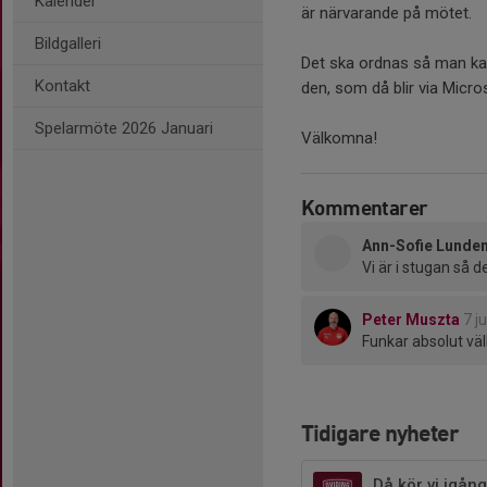
Kalender
är närvarande på mötet.
Bildgalleri
Det ska ordnas så man kan
Kontakt
den, som då blir via Micr
Spelarmöte 2026 Januari
Välkomna!
Kommentarer
Ann-Sofie Lund
Vi är i stugan så d
Peter Muszta
7 ju
Funkar absolut väl
Tidigare nyheter
Då kör vi igång