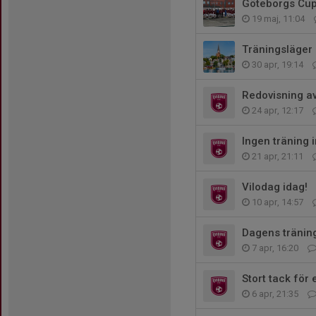
Göteborgs Cu
19 maj, 11:04
Träningsläger 
30 apr, 19:14
Redovisning av 
24 apr, 12:17
Ingen träning
21 apr, 21:11
Vilodag idag!
10 apr, 14:57
Dagens träning
7 apr, 16:20
Stort tack för
6 apr, 21:35