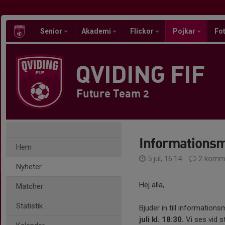
Senior
Akademi
Flickor
Pojkar
Fot
QVIDING FIF
Future Team 2
Informationsm
Hem
5 jul, 16:14
2 komme
Nyheter
Hej alla,
Matcher
Statistik
Bjuder in till informati
juli kl. 18:30.
Vi ses vid s