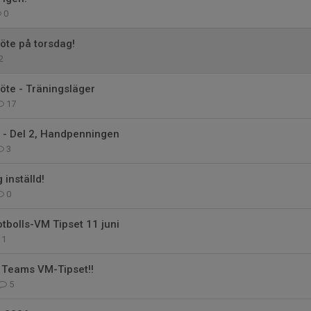
0
öte på torsdag!
2
öte - Träningsläger
17
 - Del 2, Handpenningen
3
 inställd!
0
tbolls-VM Tipset 11 juni
1
 Teams VM-Tipset!!
5