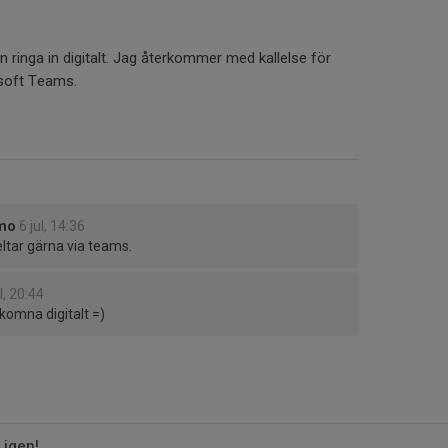
 ringa in digitalt. Jag återkommer med kallelse för
osoft Teams.
emo
6 jul, 14:36
eltar gärna via teams.
l, 20:44
komna digitalt =)
 igen!