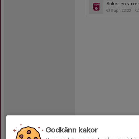
Söker en vuxen
3 apr, 22:22
Godkänn kakor