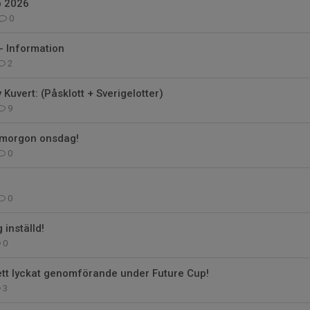
p 2026
0
- Information
2
Kuvert: (Påsklott + Sverigelotter)
9
 imorgon onsdag!
0
0
 inställd!
0
 ett lyckat genomförande under Future Cup!
3