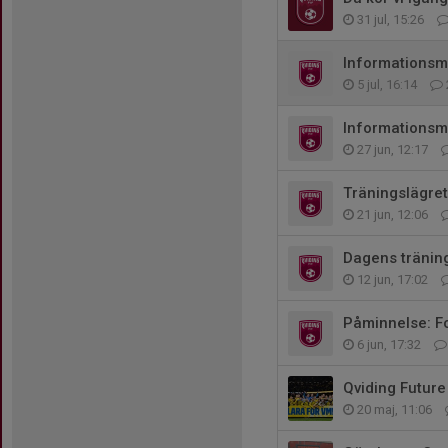
31 jul, 15:26
Informationsm
5 jul, 16:14
Informationsm
27 jun, 12:17
Träningslägret
21 jun, 12:06
Dagens träning
12 jun, 17:02
Påminnelse: Fo
6 jun, 17:32
Qviding Future
20 maj, 11:06