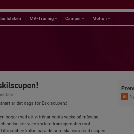
bollsleken
MV-Träning
Camper
Motion
skilscupen!
Pren
entarer
Ny
snart är det dags för Eskilscupen:)
en börjar med att vi tränar nästa vecka på måndag
as och sedan kör vi en kortare träningsmatch mot
 Till matchen kallas bara de som ska vara med i cupen.