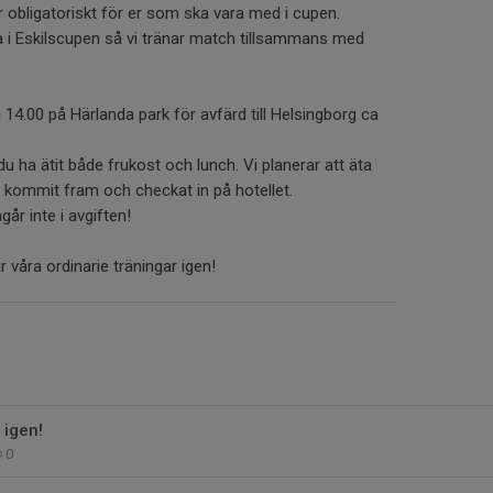
 obligatoriskt för er som ska vara med i cupen.
 i Eskilscupen så vi tränar match tillsammans med
14.00 på Härlanda park för avfärd till Helsingborg ca
 ha ätit både frukost och lunch. Vi planerar att äta
 kommit fram och checkat in på hotellet.
år inte i avgiften!
 våra ordinarie träningar igen!
 igen!
0