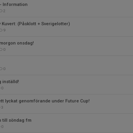
- Information
2
Kuvert: (Påsklott + Sverigelotter)
9
 imorgon onsdag!
0
0
 inställd!
0
 ett lyckat genomförande under Future Cup!
3
 till söndag fm
0