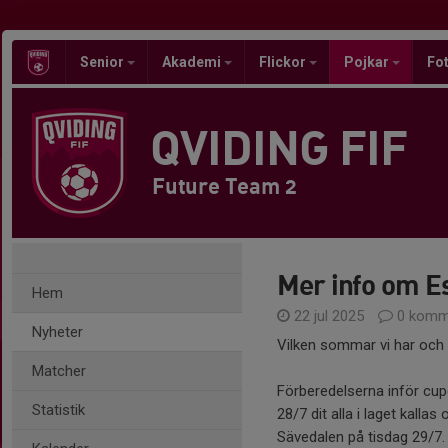
Senior
Akademi
Flickor
Pojkar
Fot
QVIDING FIF
Future Team 2
Mer info om E
Hem
22 jul 2025
0 komm
Nyheter
Vilken sommar vi har och 
Matcher
Förberedelserna inför cup
Statistik
28/7 dit alla i laget kall
Sävedalen på tisdag 29/7.