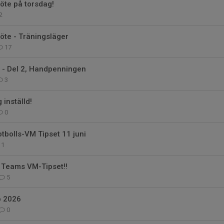
öte på torsdag!
2
öte - Träningsläger
17
 - Del 2, Handpenningen
3
 inställd!
0
tbolls-VM Tipset 11 juni
1
 Teams VM-Tipset!!
5
p 2026
0