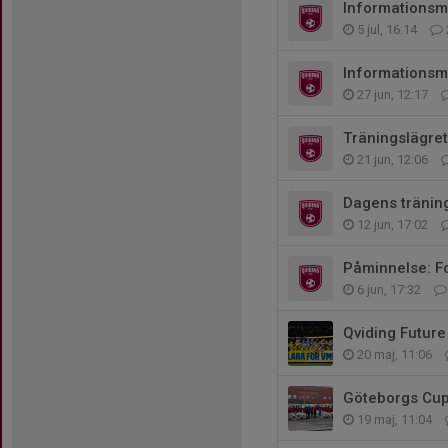
Informationsm
5 jul, 16:14
Informationsm
27 jun, 12:17
Träningslägret
21 jun, 12:06
Dagens träning
12 jun, 17:02
Påminnelse: Fo
6 jun, 17:32
Qviding Future
20 maj, 11:06
Göteborgs Cu
19 maj, 11:04