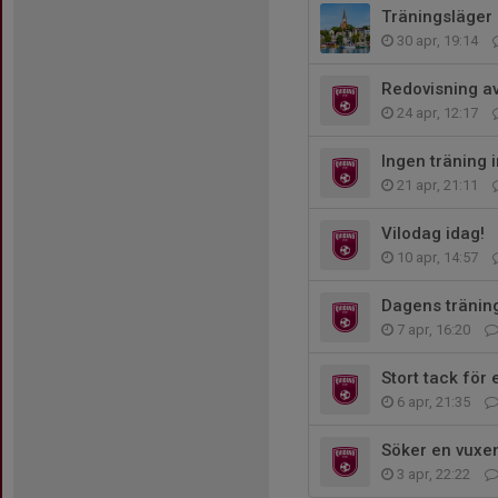
Träningsläger 
30 apr, 19:14
Redovisning av 
24 apr, 12:17
Ingen träning
21 apr, 21:11
Vilodag idag!
10 apr, 14:57
Dagens träning
7 apr, 16:20
Stort tack för
6 apr, 21:35
Söker en vuxen
3 apr, 22:22