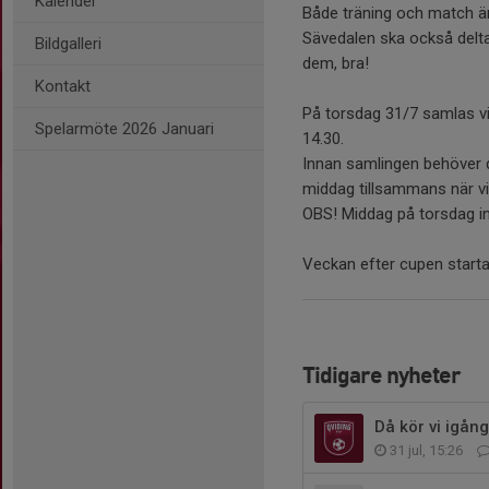
Kalender
Både träning och match är
Sävedalen ska också delta
Bildgalleri
dem, bra!
Kontakt
På torsdag 31/7 samlas vi 
Spelarmöte 2026 Januari
14.30.
Innan samlingen behöver du
middag tillsammans när vi
OBS! Middag på torsdag ing
Veckan efter cupen startar
Tidigare nyheter
Då kör vi igång
31 jul, 15:26