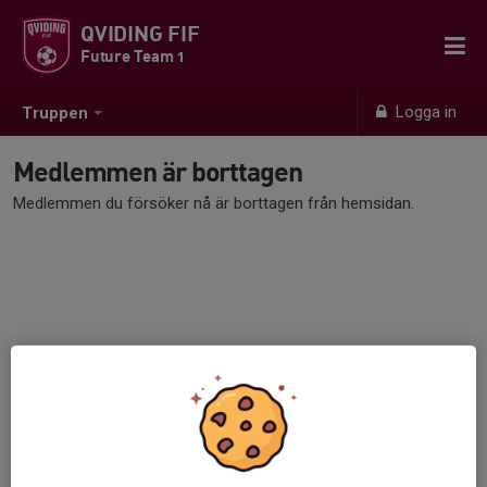
QVIDING FIF
Future Team 1
Logga in
Truppen
Medlemmen är borttagen
Medlemmen du försöker nå är borttagen från hemsidan.