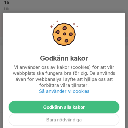
15
Lör
16
13:00
Match mot IK Kongahälla U19
15:00
Sön
Junior Pojkar Div 2A
Kongevi 1 Konstgräs
v.34
17
17:00
Träning HP22
Godkänn kakor
18:30
Mån
HP22
Vi använder oss av kakor (cookies) för att vår
18
webbplats ska fungera bra för dig. De används
Tis
även för webbanalys i syfte att hjälpa oss att
19
19:00
Gymträning
förbättra våra tjänster.
19:50
Så använder vi cookies
Ons
Härlanda Park - Gymmet
20:00
Träning HP22
Godkänn alla kakor
21:30
HP22
20
Bara nödvändiga
Tor