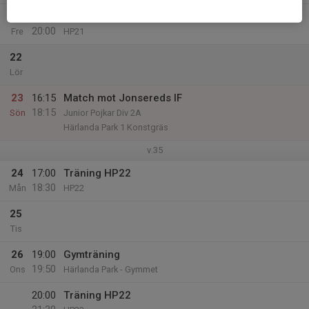
21
18:30
Träning HP21
20:00
Fre
HP21
22
Lör
23
16:15
Match mot Jonsereds IF
18:15
Sön
Junior Pojkar Div 2A
Härlanda Park 1 Konstgräs
v.35
24
17:00
Träning HP22
18:30
Mån
HP22
25
Tis
26
19:00
Gymträning
19:50
Ons
Härlanda Park - Gymmet
20:00
Träning HP22