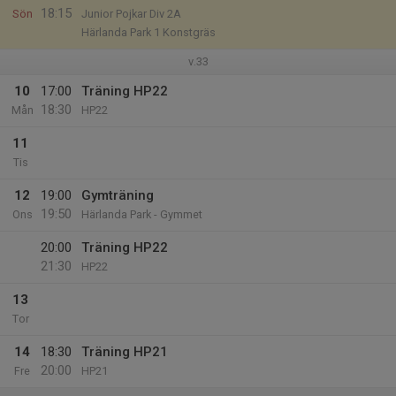
18:15
Sön
Junior Pojkar Div 2A
Härlanda Park 1 Konstgräs
v.33
10
17:00
Träning HP22
18:30
Mån
HP22
11
Tis
12
19:00
Gymträning
19:50
Ons
Härlanda Park - Gymmet
20:00
Träning HP22
21:30
HP22
13
Tor
14
18:30
Träning HP21
20:00
Fre
HP21