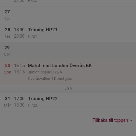
21:30
HP22
27
Tor
28
18:30
Träning HP21
20:00
Fre
HP21
29
Lör
30
16:15
Match mot Lunden Överås BK
18:15
Sön
Junior Pojkar Div 2A
Överåsvallen 1 Konstgräs
v.36
31
17:00
Träning HP22
18:30
Mån
HP22
Tillbaka till toppen