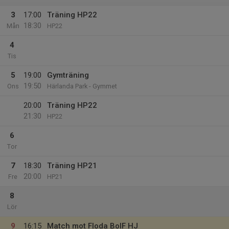
3
17:00
Träning HP22
18:30
Mån
HP22
4
Tis
5
19:00
Gymträning
19:50
Ons
Härlanda Park - Gymmet
20:00
Träning HP22
21:30
HP22
6
Tor
7
18:30
Träning HP21
20:00
Fre
HP21
8
Lör
9
16:15
Match mot Floda BoIF HJ