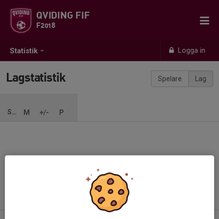
QVIDING FIF
F2018
Logga in
Statistik
Lagstatistik
Spelare
Lag
SÄSONG
M
+/-
P
Ingen säsong inlagd