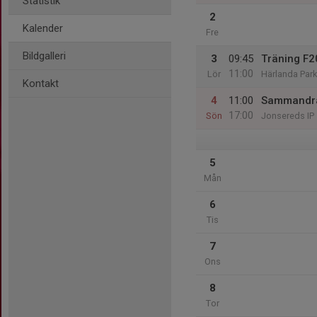
Statistik
2
Kalender
Fre
Bildgalleri
3
09:45
Träning F
11:00
Lör
Härlanda Park
Kontakt
4
11:00
Sammandra
17:00
Sön
Jonsereds IP
5
Mån
6
Tis
7
Ons
8
Tor