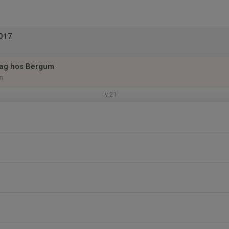
2017
ag hos Bergum
n
v.21