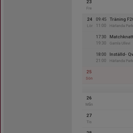
23
Fre
24
09:45
Träning F
11:00
Lör
Härlanda Park
17:30
Matchknatt
19:30
Gamla Ullevi
18:00
Inställd- Q
21:00
Härlanda Park
25
Sön
26
Mån
27
Tis