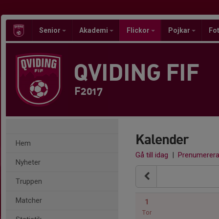
Senior
Akademi
Flickor
Pojkar
Fot
QVIDING FIF
F2017
Kalender
Hem
Gå till idag
|
Prenumerer
Nyheter
Truppen
Matcher
1
Tor