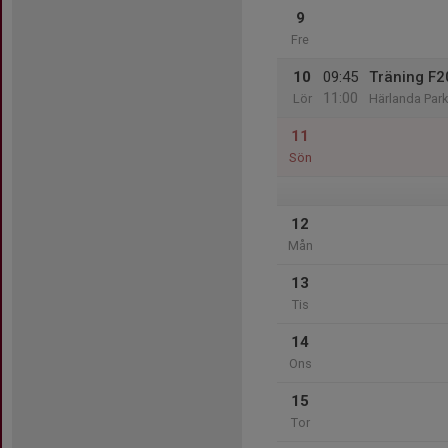
9
Fre
10
09:45
Träning F
11:00
Lör
Härlanda Park
11
Sön
12
Mån
13
Tis
14
Ons
15
Tor