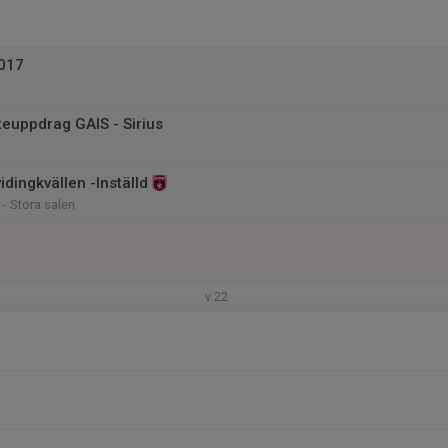
2017
euppdrag GAIS - Sirius
vidingkvällen -Inställd
 - Stora salen
v.22