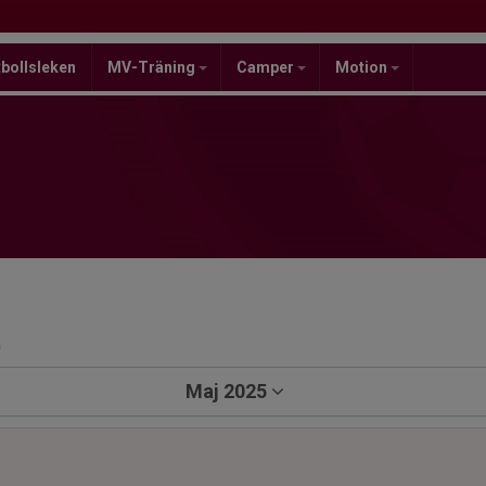
bollsleken
MV-Träning
Camper
Motion
a
Maj 2025