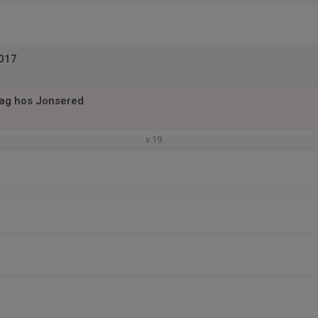
2017
g hos Jonsered
v.19