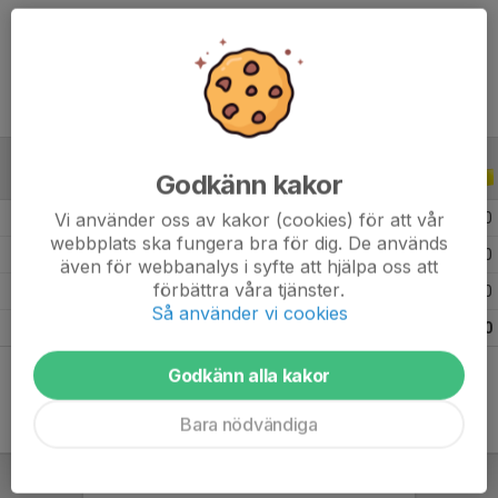
Ålder
10 år
Godkänn kakor
ALLA SERIER
ALLA ÅR
Vi använder oss av kakor (cookies) för att vår
2026
5
0
0
0
webbplats ska fungera bra för dig. De används
2025
9
0
0
0
även för webbanalys i syfte att hjälpa oss att
förbättra våra tjänster.
2024
12
0
0
0
Så använder vi cookies
Totalt
26
0
0
0
Godkänn alla kakor
Bara nödvändiga