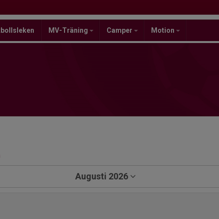
bollsleken
MV-Träning
Camper
Motion
a
Augusti 2026