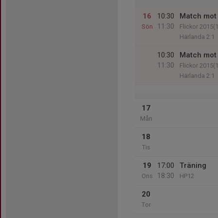
16
10:30
Match mot 
11:30
Sön
Flickor 2015(
Härlanda 2:1
10:30
Match mot 
11:30
Flickor 2015(
Härlanda 2:1
17
Mån
18
Tis
19
17:00
Träning
18:30
Ons
HP12
20
Tor