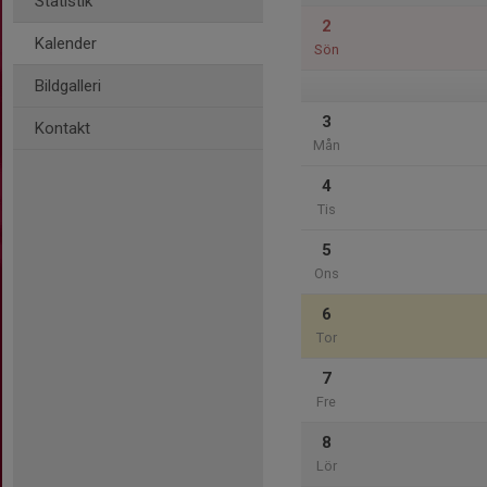
Statistik
2
Kalender
Sön
Bildgalleri
3
Kontakt
Mån
4
Tis
5
Ons
6
Tor
7
Fre
8
Lör