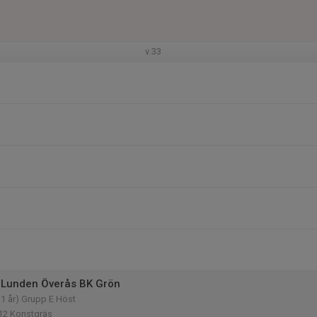
v.33
 Lunden Överås BK Grön
11 år) Grupp E Höst
 12 Konstgräs