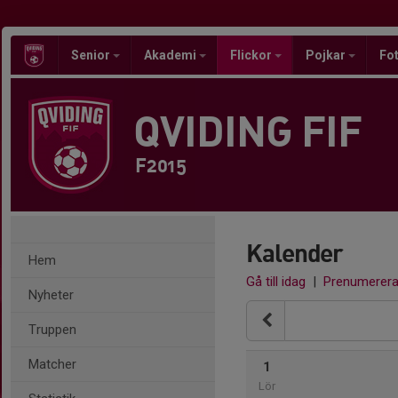
Senior
Akademi
Flickor
Pojkar
Fot
QVIDING FIF
F2015
Kalender
Hem
Gå till idag
|
Prenumerer
Nyheter
Truppen
Matcher
1
Lör