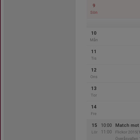
9
Sön
10
Mån
11
Tis
12
Ons
13
Tor
14
Fre
15
10:00
Match mot
11:00
Lör
Flickor 2015(
Överåsvallen