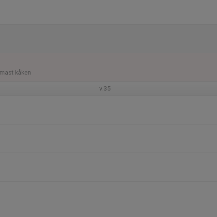
rmast kåken
v.35