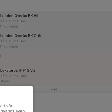
Lunden Överås BK Vit
11 år) Grupp E Höst
 11 Konstgräs
 Lunden Överås BK Grön
11 år) Grupp E Höst
 11 Konstgräs
p
Lekstorps IF F15 Vit
11 år) Grupp E Höst
stgräs
v.36
att vår
 används även