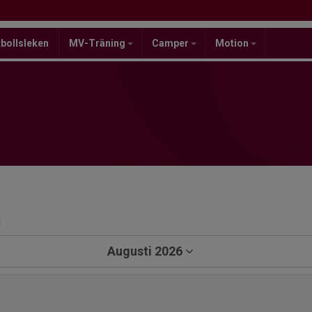
bollsleken
MV-Träning
Camper
Motion
a
Augusti 2026