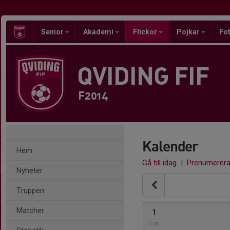
Senior
Akademi
Flickor
Pojkar
Fot
QVIDING FIF
F2014
Kalender
Hem
Gå till idag
|
Prenumerer
Nyheter
Truppen
Matcher
1
Lör