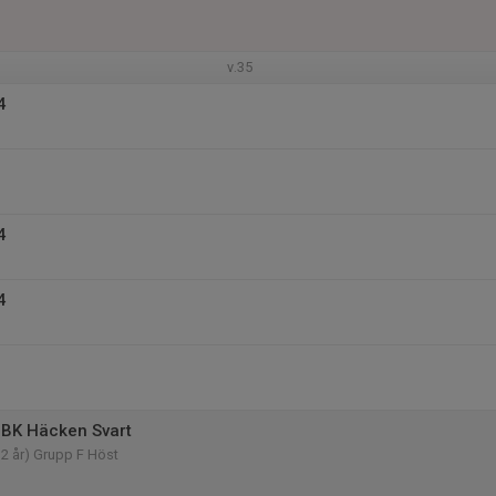
v.35
4
4
4
 BK Häcken Svart
12 år) Grupp F Höst