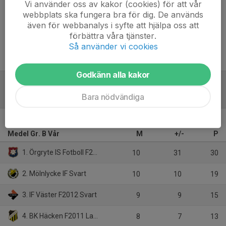
Vi använder oss av kakor (cookies) för att vår
webbplats ska fungera bra för dig. De används
Inget referat skrivet
även för webbanalys i syfte att hjälpa oss att
förbättra våra tjänster.
Så använder vi cookies
Godkänn alla kakor
Tabell
Bara nödvändiga
Flickor 2012-2011 Stor 9M9
Medel Gr. B Vår
M
+/-
P
1. Örgryte IS Fotboll F2011 Blå
10
31
30
2. Mölnlycke IF Svart
10
10
19
3. IF Väster F2012 Svart
9
9
15
4. BK Häcken F2011 Lag 1
8
7
13