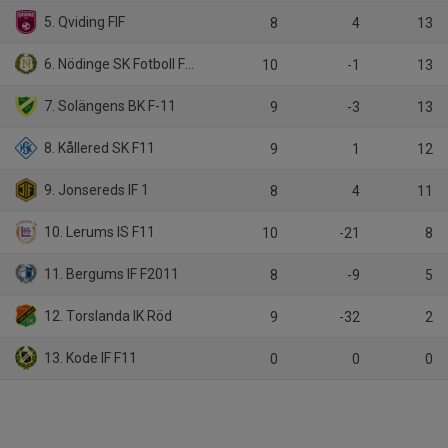
5. Qviding FIF
8
4
13
6. Nödinge SK Fotboll F11
10
-1
13
7. Solängens BK F-11
9
-3
13
8. Kållered SK F11
9
1
12
9. Jonsereds IF 1
8
4
11
10. Lerums IS F11
10
-21
8
11. Bergums IF F2011
8
-9
5
12. Torslanda IK Röd
9
-32
2
13. Kode IF F11
0
0
0