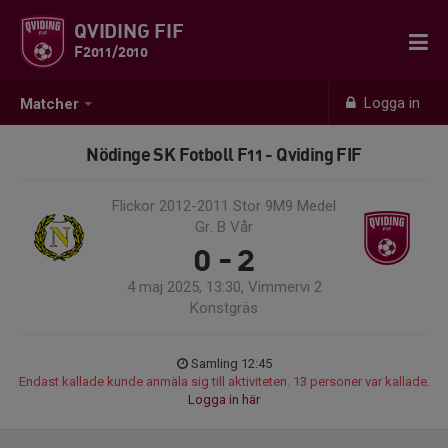
QVIDING FIF
F2011/2010
Logga in
Matcher
Nödinge SK Fotboll F11 - Qviding FIF
Flickor 2012-2011 Stor 9M9 Medel
Gr. B Vår
0 - 2
4 maj 2025, 13:30, Vimmervi 2
Konstgräs
Samling 12:45
Endast kallade kunde anmäla sig till aktiviteten. 13 personer var kallade.
Logga in här