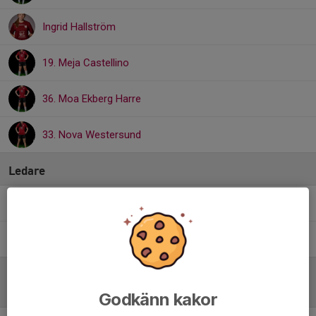
Ingrid Hallström
19. Meja Castellino
36. Moa Ekberg Harre
33. Nova Westersund
Ledare
Johan Ottenborn
Tränare
Mikael Berggren
Tränare
Referat
Godkänn kakor