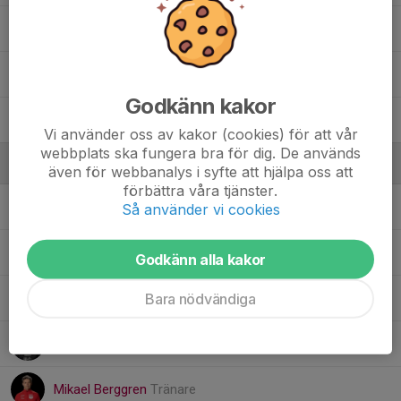
Mathilda Björkquist
33. Nova Westersund
Godkänn kakor
23. Sanna Bengtsson
Vi använder oss av kakor (cookies) för att vår
webbplats ska fungera bra för dig. De används
Ledare
även för webbanalys i syfte att hjälpa oss att
förbättra våra tjänster.
Carl Boisen
Tränare
Så använder vi cookies
Cecilia Axell
Målvaktsansvarig
Godkänn alla kakor
Bara nödvändiga
Emelie Allansson
Ledare
Johan Ottenborn
Tränare
Mikael Berggren
Tränare