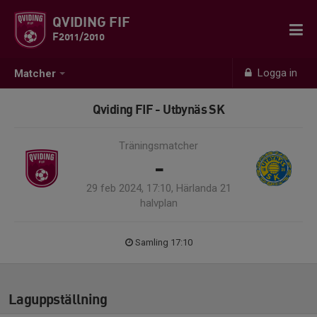
QVIDING FIF
F2011/2010
Logga in
Matcher
Qviding FIF - Utbynäs SK
Träningsmatcher
-
29 feb 2024, 17:10, Härlanda 21
halvplan
Samling 17:10
Laguppställning