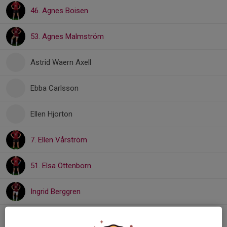
46. Agnes Boisen
53. Agnes Malmström
Astrid Waern Axell
Ebba Carlsson
Ellen Hjorton
7. Ellen Vårström
51. Elsa Ottenborn
Ingrid Berggren
Maja Lundkvist