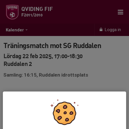
QVIDING FIF
F2011/2010
Logga in
Kalender
Träningsmatch mot SG Ruddalen
Lördag 22 feb 2025, 17:00-18:30
Ruddalen 2
Samling: 16:15, Ruddalen idrottsplats