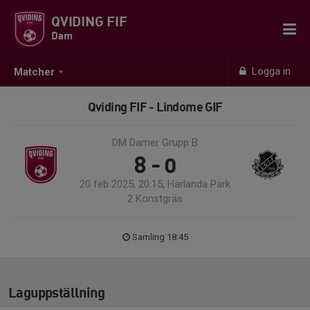
QVIDING FIF
Dam
Logga in
Matcher
Qviding FIF - Lindome GIF
DM Damer Grupp B
8 - 0
20 feb 2025, 20:15, Härlanda Park
2 Konstgräs
Samling 18:45
Laguppställning