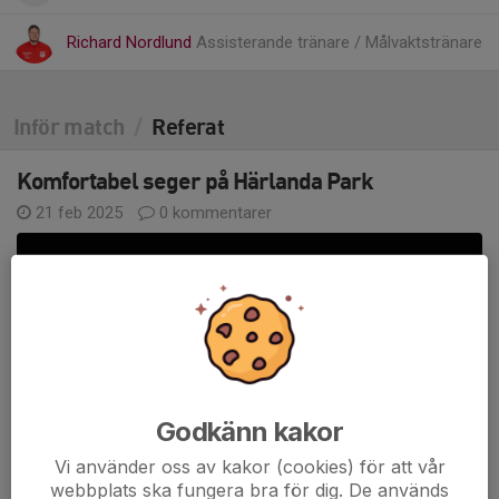
Richard Nordlund
Assisterande tränare / Målvaktstränare
Inför match
/
Referat
Komfortabel seger på Härlanda Park
21 feb 2025
0 kommentarer
Godkänn kakor
Vi använder oss av kakor (cookies) för att vår
webbplats ska fungera bra för dig. De används