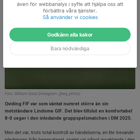
även för webbanalys i syfte att hjälpa oss att
förbättra våra tjänster.
Så använder vi cookies
Godkänn alla kakor
Bara nödvändiga
Foto: William Quist (instagram: @wq_photo)
Qviding FIF var som väntat numret större än sin
motståndare Lindome GIF. Det blev tillslut en komfortabel
8-0 seger i den inledande gruppspelsmatchen i DM 2025.
Men det var, trots total kontroll av händelserna, en lite trevande
inledningen från hemmalaget, spelet var något avvaktande i den