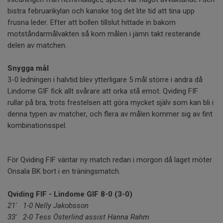
bistra februarikylan och kanske tog det lite tid att tina upp
frusna leder. Efter att bollen tillslut hittade in bakom
motståndarmålvakten så kom målen i jämn takt resterande
delen av matchen.
Snygga mål
3-0 ledningen i halvtid blev ytterligare 5 mål större i andra då
Lindome GIF fick allt svårare att orka stå emot. Qviding FIF
rullar på bra, trots frestelsen att göra mycket själv som kan bli i
denna typen av matcher, och flera av målen kommer sig av fint
kombinationsspel.
För Qviding FIF väntar ny match redan i morgon då laget möter
Onsala BK bort i en träningsmatch.
Qviding FIF - Lindome GIF 8-0 (3-0)
21' 1-0 Nelly Jakobsson
33' 2-0 Tess Österlind assist Hanna Rahm