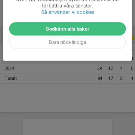
förbättra våra tjänster.
Så använder vi cookies
Godkänn alla kakor
ALLA SERIER
ALLA ÅR
Bara nödvändiga
2026
22
0
0
0
2025
33
5
1
1
2024
29
12
4
0
Totalt
84
17
5
1