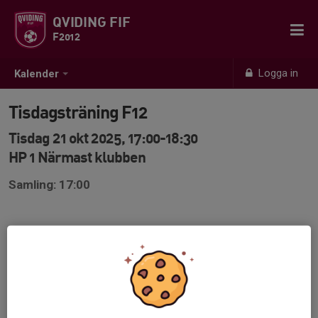
QVIDING FIF
F2012
Logga in
Kalender
Tisdagsträning F12
Tisdag 21 okt 2025, 17:00-18:30
HP 1 Närmast klubben
Samling: 17:00