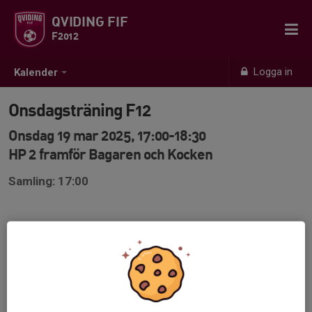
QVIDING FIF
F2012
Logga in
Kalender
Onsdagsträning F12
Onsdag 19 mar 2025, 17:00-18:30
HP 2 framför Bagaren och Kocken
Samling: 17:00