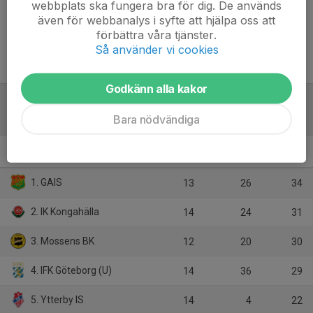
webbplats ska fungera bra för dig. De används
Inget referat skrivet
även för webbanalys i syfte att hjälpa oss att
förbättra våra tjänster.
Så använder vi cookies
Godkänn alla kakor
Tabell
Bara nödvändiga
Division 3 Dam
M
+/-
P
1. GAIS
13
26
34
2. IK Kongahälla
14
24
31
3. Mossens BK
12
20
30
4. IFK Göteborg (U)
14
36
29
5. Ytterby IS
14
4
22