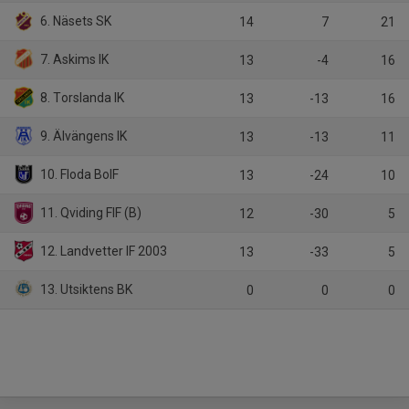
6. Näsets SK
14
7
21
7. Askims IK
13
-4
16
8. Torslanda IK
13
-13
16
9. Älvängens IK
13
-13
11
10. Floda BoIF
13
-24
10
11. Qviding FIF (B)
12
-30
5
12. Landvetter IF 2003
13
-33
5
13. Utsiktens BK
0
0
0