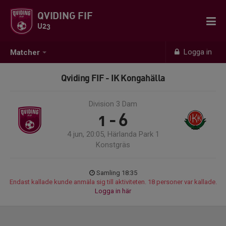
QVIDING FIF
U23
Logga in
Matcher
Qviding FIF - IK Kongahälla
Division 3 Dam
1 - 6
4 jun, 20:05, Härlanda Park 1
Konstgräs
Samling 18:35
Endast kallade kunde anmäla sig till aktiviteten. 18 personer var kallade.
Logga in här