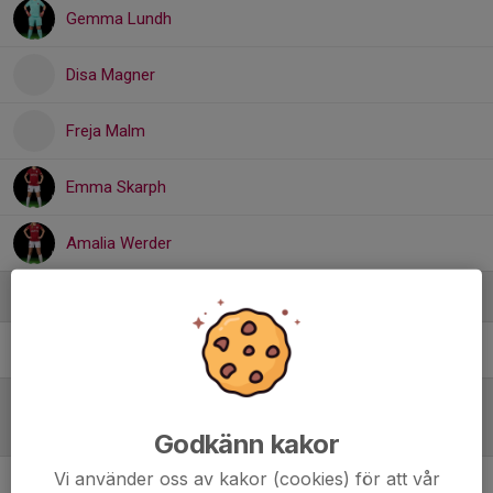
Gemma Lundh
Disa Magner
Freja Malm
Emma Skarph
Amalia Werder
Ledare
Eijlert Björkman
Huvudtränare
Referat
Godkänn kakor
Vi använder oss av kakor (cookies) för att vår