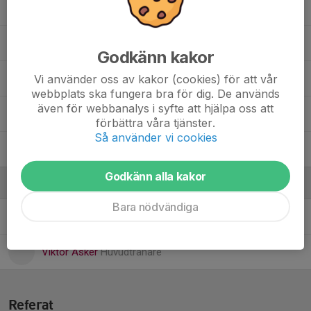
12. Sara Lunderbye
, Dam
15. Olivia Toreskog
, Dam
Godkänn kakor
Vi använder oss av kakor (cookies) för att vår
17. Cielo Lobato
webbplats ska fungera bra för dig. De används
även för webbanalys i syfte att hjälpa oss att
21. Freja Dowd
förbättra våra tjänster.
Så använder vi cookies
27. Alma Svenungsson
, Dam
Godkänn alla kakor
Ledare
Bara nödvändiga
William Arvidsson
Assisterande tränare (MV-tränare)
Viktor Asker
Huvudtränare
Referat