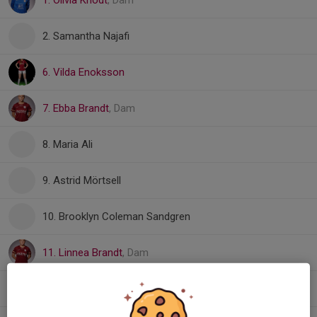
1. Olivia Knodt
, Dam
2. Samantha Najafi
6. Vilda Enoksson
7. Ebba Brandt
, Dam
8. Maria Ali
9. Astrid Mörtsell
10. Brooklyn Coleman Sandgren
11. Linnea Brandt
, Dam
12. Hillevi Hollsten