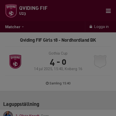
QVIDING FIF
U23
Logga in
Matcher
Qviding FIF Girls 18 - Nordhordland BK
Gothia Cup
4 - 0
14 jul 2025, 15:40, Kviberg 16
Samling 15:40
Laguppställning