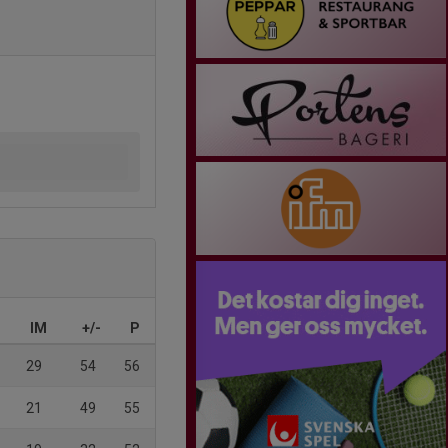
IM
+/-
P
29
54
56
21
49
55