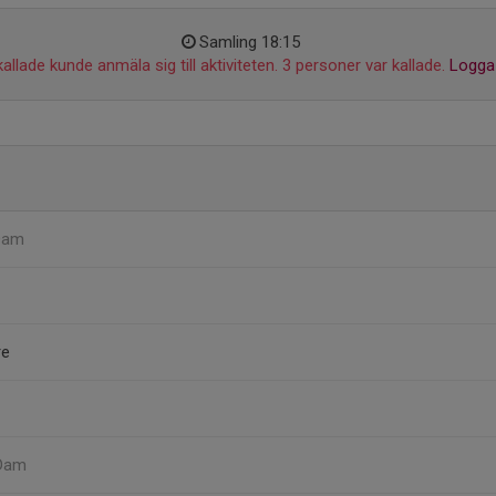
Samling 18:15
allade kunde anmäla sig till aktiviteten. 3 personer var kallade.
Logga 
Dam
re
 Dam