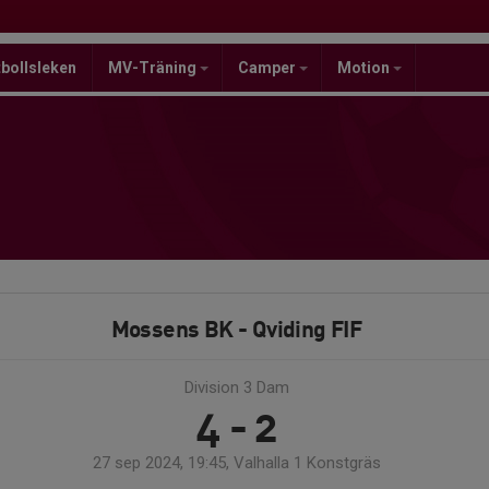
bollsleken
MV-Träning
Camper
Motion
Mossens BK - Qviding FIF
Division 3 Dam
4 - 2
27 sep 2024, 19:45, Valhalla 1 Konstgräs