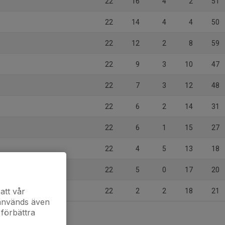
22
16
4
2
51
22
14
4
4
50
22
12
2
8
59
22
9
3
10
47
22
7
3
12
48
22
6
2
14
31
22
6
1
15
27
22
4
5
13
18
22
5
0
17
20
att vår
22
2
2
18
21
 används även
 förbättra