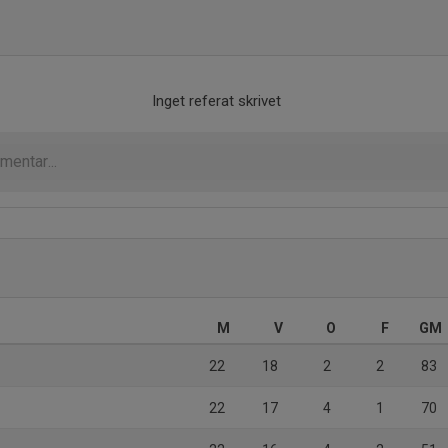
Inget referat skrivet
M
V
O
F
GM
22
18
2
2
83
22
17
4
1
70