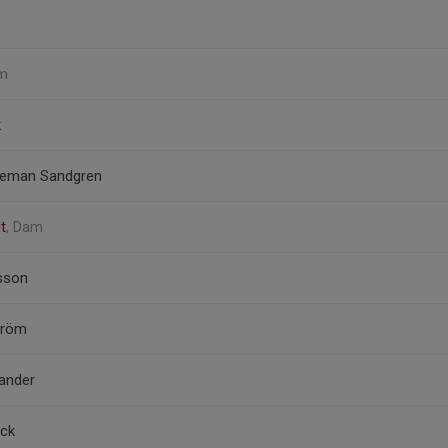
am
k
oleman Sandgren
t
, Dam
sson
tröm
ander
ack