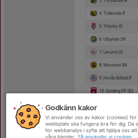
3. Torslanda IK
4. Tollereds IF
5. Ytterby IS
6. Utbynäs SK
7. Lerums IS
8. Mossens BK
9. Hovås Billdal IF
10. Qviding FIF (B)
11. Näsets SK
Godkänn kakor
12. Mölnlycke IF
Vi använder oss av kakor (cookies) för 
webbplats ska fungera bra för dig. De
för webbanalys i syfte att hjälpa oss att
våra tjänster.
Så använder vi cookies