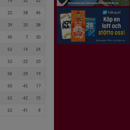
19
32
52
22
28
46
39
20
38
40
7
30
62
-14
24
53
-22
20
56
-29
19
60
-42
17
62
-42
15
62
-41
8