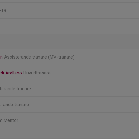
 F19
on
Assisterande tränare (MV-tränare)
rdi Arellano
Huvudtränare
terande tränare
erande tränare
m Mentor