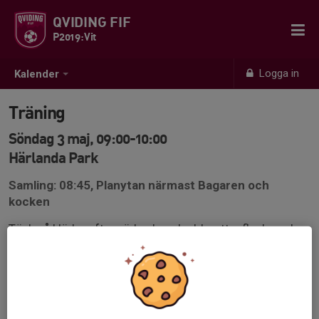
QVIDING FIF
P2019:Vit
Logga in
Kalender
Träning
Söndag 3 maj, 09:00-10:00
Härlanda Park
Samling: 08:45, Planytan närmast Bagaren och
kocken
Tänk på kläder efter väder, benskydd, vattenflaska och
ett glatt humör.