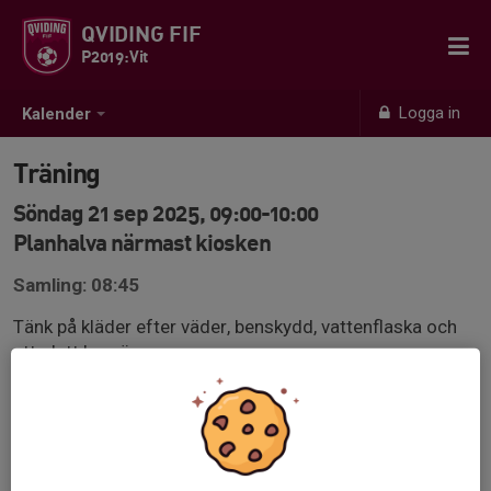
QVIDING FIF
P2019:Vit
Logga in
Kalender
Träning
Söndag 21 sep 2025, 09:00-10:00
Planhalva närmast kiosken
Samling: 08:45
Tänk på kläder efter väder, benskydd, vattenflaska och
ett glatt humör