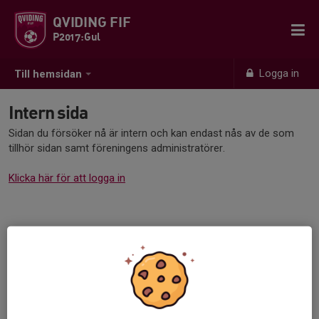
QVIDING FIF
P2017:Gul
Logga in
Till hemsidan
Intern sida
Sidan du försöker nå är intern och kan endast nås av de som
tillhör sidan samt föreningens administratörer.
Klicka här för att logga in