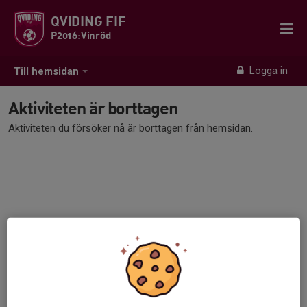
QVIDING FIF
P2016:Vinröd
Logga in
Till hemsidan
Aktiviteten är borttagen
Aktiviteten du försöker nå är borttagen från hemsidan.