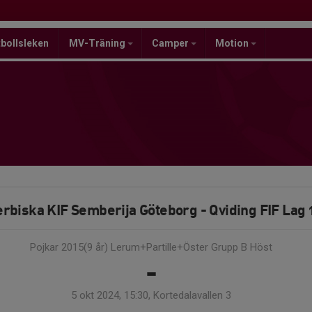
bollsleken
MV-Träning
Camper
Motion
erbiska KIF Semberija Göteborg - Qviding FIF Lag 
Pojkar 2015(9 år) Lerum+Partille+Öster Grupp B Höst
-
5 okt 2024, 15:30, Kortedalavallen 3