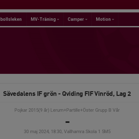
bollsleken
MV-Träning
Camper
Motion
Sävedalens IF grön - Qviding FIF Vinröd, Lag 2
Pojkar 2015(9 år) Lerum+Partille+Öster Grupp B Vår
-
30 maj 2024, 18:30, Vallhamra Skola 1 5M5