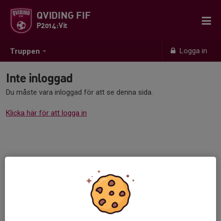
QVIDING FIF
P2014:Vit
Logga in
Truppen
Inte inloggad
Du måste vara inloggad för att se denna sida.
Klicka här för att logga in