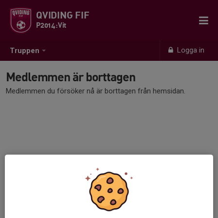
QVIDING FIF
P2014:Vit
Logga in
Truppen
Medlemmen är borttagen
Medlemmen du försöker nå är borttagen från hemsidan.