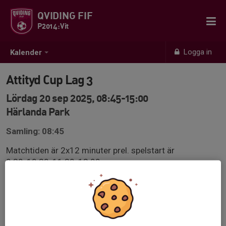
QVIDING FIF
P2014:Vit
Logga in
Kalender
Attityd Cup Lag 3
Lördag 20 sep 2025, 08:45-15:00
Härlanda Park
Samling: 08:45
Matchtiden är 2x12 minuter prel. spelstart är
9.30, 10.30, 11.30, 13.00
attitydcup.cups.nu/2025/result/team/64104928