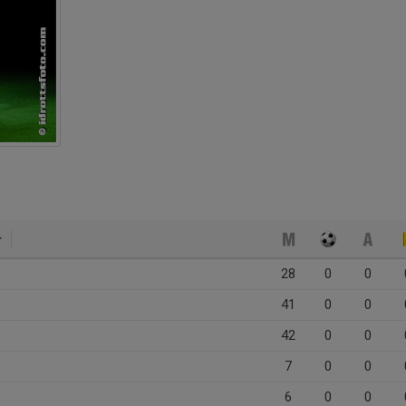
28
0
0
41
0
0
42
0
0
7
0
0
6
0
0