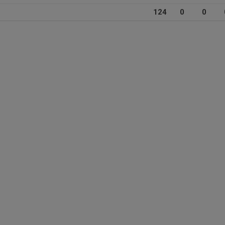
124
0
0