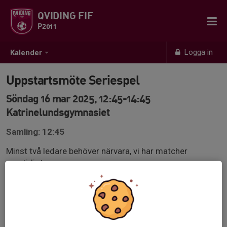
QVIDING FIF
P2011
Logga in
Kalender
Uppstartsmöte Seriespel
Söndag 16 mar 2025, 12:45-14:45
Katrinelundsgymnasiet
Samling: 12:45
Minst två ledare behöver närvara, vi har matcher
samtidigt.