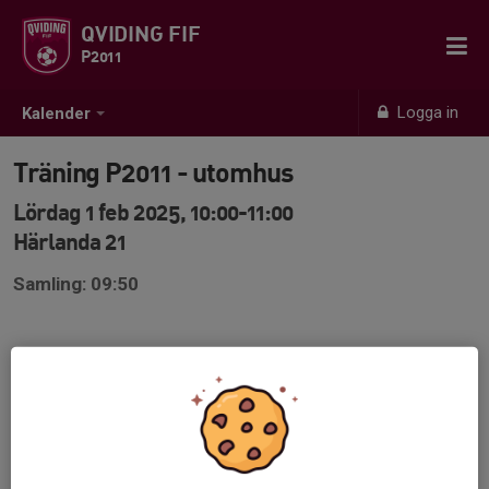
QVIDING FIF
P2011
Logga in
Kalender
Träning P2011 - utomhus
Lördag 1 feb 2025, 10:00-11:00
Härlanda 21
Samling: 09:50