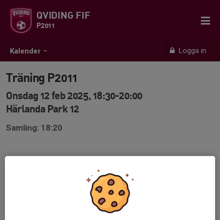
QVIDING FIF
P2011
Logga in
Kalender
Träning P2011
Onsdag 12 feb 2025, 18:30-20:00
Härlanda Park 12
Samling: 18:20