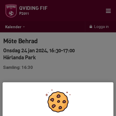
QVIDING FIF
P2011
Logga in
Kalender
Möte Behrad
Onsdag 24 jan 2024, 16:30-17:00
Härlanda Park
Samling: 16:30