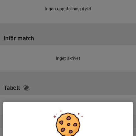
Ingen uppställning ifylld
Inför match
Inget skrivet
Tabell
Pojkar 2009-2010(16-17 år)
Svår Grupp A
M
+/-
P
1. Öjersjö IF U17
10
11
22
2. Landvetter IS
10
17
20