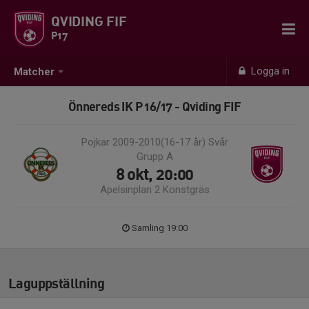
QVIDING FIF
P17
Logga in
Matcher
Önnereds IK P 16/17 - Qviding FIF
Pojkar 2009-2010(16-17 år) Svår
Grupp A
8 okt, 20:00
Apelsinplan 2 Konstgräs
Samling 19:00
Laguppställning