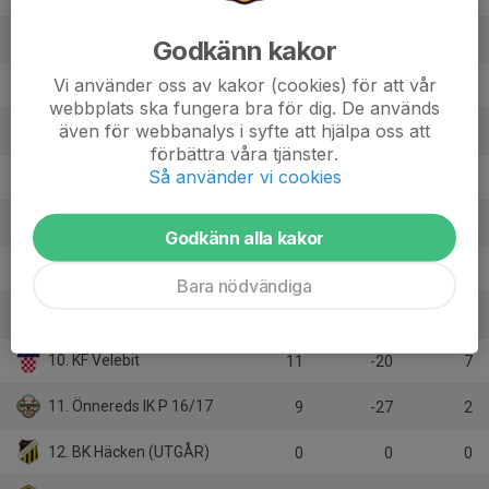
3. Qviding FIF P17
8
12
19
Godkänn kakor
Vi använder oss av kakor (cookies) för att vår
4. Kungsbacka IF P09
10
9
17
webbplats ska fungera bra för dig. De används
även för webbanalys i syfte att hjälpa oss att
5. Lerums IS
10
-2
17
förbättra våra tjänster.
Så använder vi cookies
6. Kärra KIF Blå
11
0
15
7. Lekstorps IF /Stenkullen J17
9
8
14
Godkänn alla kakor
8. Sandarna BK Röd
9
-4
9
Bara nödvändiga
9. Nödinge SK Fotboll Blå
9
-4
7
10. KF Velebit
11
-20
7
11. Önnereds IK P 16/17
9
-27
2
12. BK Häcken (UTGÅR)
0
0
0