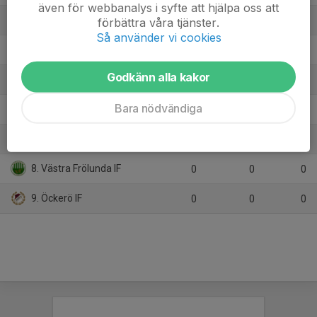
även för webbanalys i syfte att hjälpa oss att
3. Jonsereds IF
förbättra våra tjänster.
10
-11
11
Så använder vi cookies
4. Kållered SK
10
-7
10
Godkänn alla kakor
5. Sävedalens IF
10
-7
9
Bara nödvändiga
6. KF Velebit
10
-32
6
7. IK Kongahälla
0
0
0
8. Västra Frölunda IF
0
0
0
9. Öckerö IF
0
0
0