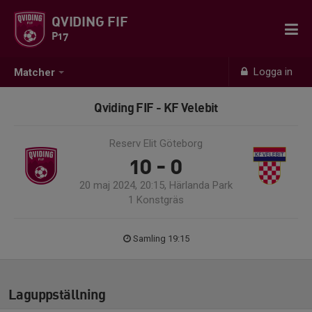
QVIDING FIF
P17
Logga in
Matcher
Qviding FIF - KF Velebit
Reserv Elit Göteborg
10 - 0
20 maj 2024, 20:15, Härlanda Park
1 Konstgräs
Samling 19:15
Laguppställning