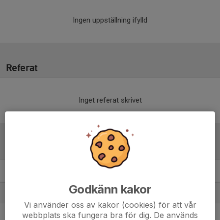
Ingen uppställning ifylld
Referat
Inget referat skrivet
Tabell
Reserv Elit Göteborg
M
+/-
P
Godkänn kakor
1. Qviding FIF
10
37
24
Vi använder oss av kakor (cookies) för att vår
2. Lindome GIF
webbplats ska fungera bra för dig. De används
10
20
23