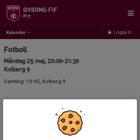
QVIDING FIF
P17
Logga in
Kalender
Fotboll
Måndag 25 maj, 20:00-21:30
Kviberg 9
Samling: 19:45, Kviberg 9