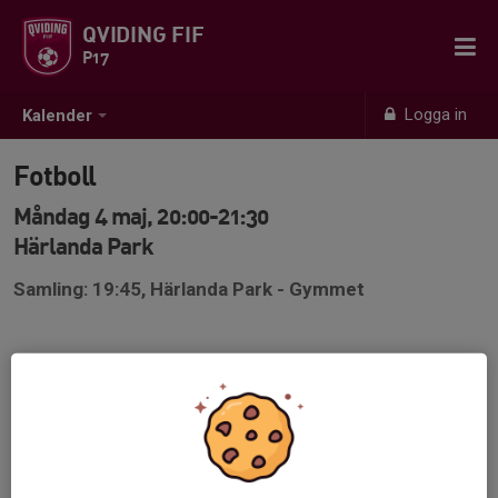
QVIDING FIF
P17
Logga in
Kalender
Fotboll
Måndag 4 maj, 20:00-21:30
Härlanda Park
Samling: 19:45, Härlanda Park - Gymmet