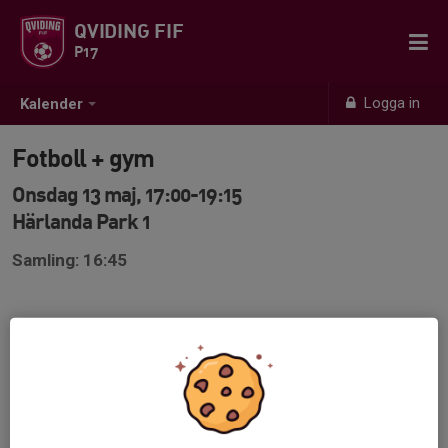
QVIDING FIF
P17
Logga in
Kalender
Fotboll + gym
Onsdag 13 maj, 17:00-19:15
Härlanda Park 1
Samling: 16:45