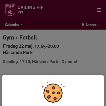
QVIDING FIF
P17
Logga in
Kalender
Gym + Fotboll
Fredag 22 maj, 17:45-20:00
Härlanda Park
Samling: 17:30, Härlanda Park - Gymmet