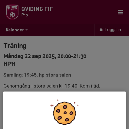
QVIDING FIF
P17
Logga in
Kalender
Träning
Måndag 22 sep 2025, 20:00-21:30
HP11
Samling: 19:45, hp stora salen
Genomgång i stora salen kl. 19.40. Kom i tid.