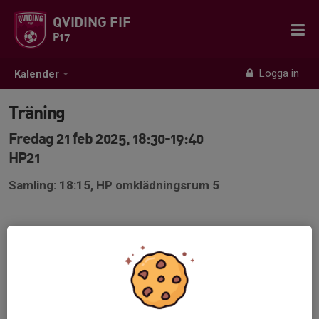
QVIDING FIF
P17
Logga in
Kalender
Träning
Fredag 21 feb 2025, 18:30-19:40
HP21
Samling: 18:15, HP omklädningsrum 5