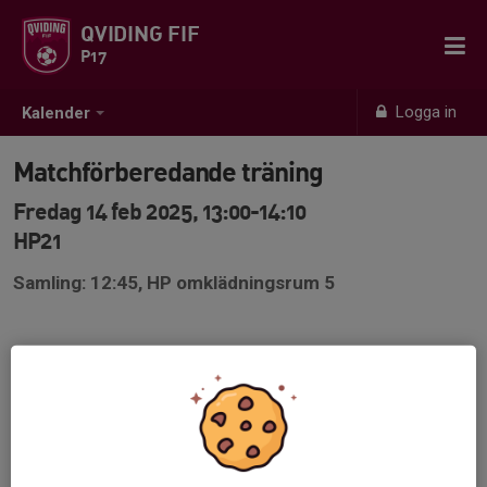
QVIDING FIF
P17
Logga in
Kalender
Matchförberedande träning
Fredag 14 feb 2025, 13:00-14:10
HP21
Samling: 12:45, HP omklädningsrum 5