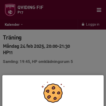
QVIDING FIF
P17
Logga in
Kalender
Träning
Måndag 24 feb 2025, 20:00-21:30
HP11
Samling: 19:45, HP omklädningsrum 5