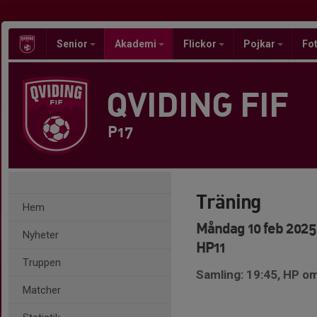
Senior
Akademi
Flickor
Pojkar
Fot
QVIDING FIF
P17
Träning
Hem
Måndag 10 feb 2025,
Nyheter
HP11
Truppen
Samling: 19:45, HP o
Matcher